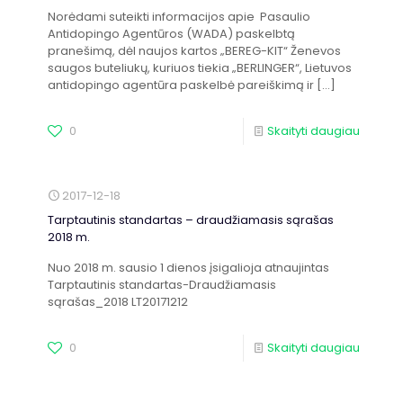
Norėdami suteikti informacijos apie Pasaulio
Antidopingo Agentūros (WADA) paskelbtą
pranešimą, dėl naujos kartos „BEREG-KIT“ Ženevos
saugos buteliukų, kuriuos tiekia „BERLINGER“, Lietuvos
antidopingo agentūra paskelbė pareiškimą ir
[…]
0
Skaityti daugiau
2017-12-18
Tarptautinis standartas – draudžiamasis sąrašas
2018 m.
Nuo 2018 m. sausio 1 dienos įsigalioja atnaujintas
Tarptautinis standartas-Draudžiamasis
sąrašas_2018 LT20171212
0
Skaityti daugiau