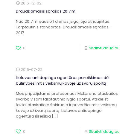
2016-12-02
Draudžiamasis sąrašas 2017 m.
Nuo 2017 m. sausio 1 dienos įsigalioja atnaujintas
Tarptautinis standartas-Draudžiamasis sąrašas-
2017
0
Skaityti daugiau
2016-07-22
Lietuvos antidopingo agentūros pareiškimas dėl
būtinybės imtis veiksmų kovoje už švarų sportą
Mes pripažįstame profesoriaus McLareno ataskaitos
svarbą visam tarptautinio lygio sportui. Atskleisti
faktai ataskaitoje šokiruoja ir priverčia imtis veiksmų
kovoje už švarų sportą. Lietuvos antidopingo
agentūra išreiškia
[…]
0
Skaityti daugiau