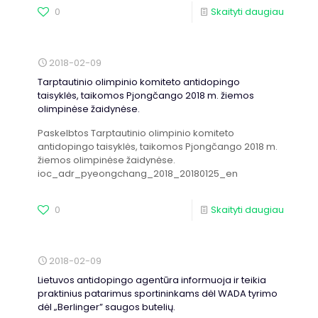
0
Skaityti daugiau
2018-02-09
Tarptautinio olimpinio komiteto antidopingo
taisyklės, taikomos Pjongčango 2018 m. žiemos
olimpinėse žaidynėse.
Paskelbtos Tarptautinio olimpinio komiteto
antidopingo taisyklės, taikomos Pjongčango 2018 m.
žiemos olimpinėse žaidynėse.
ioc_adr_pyeongchang_2018_20180125_en
0
Skaityti daugiau
2018-02-09
Lietuvos antidopingo agentūra informuoja ir teikia
praktinius patarimus sportininkams dėl WADA tyrimo
dėl „Berlinger” saugos butelių.