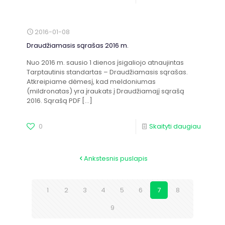
2016-01-08
Draudžiamasis sąrašas 2016 m.
Nuo 2016 m. sausio 1 dienos įsigaliojo atnaujintas
Tarptautinis standartas – Draudžiamasis sąrašas.
Atkreipiame dėmesį, kad meldoniumas
(mildronatas) yra įraukats į Draudžiamajį sąrašą
2016. Sąrašą PDF
[…]
0
Skaityti daugiau
Ankstesnis puslapis
1
2
3
4
5
6
7
8
9