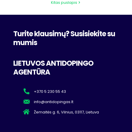
Kitas puslapis
Turite klausimų? Susisiekite su
mumis
LIETUVOS ANTIDOPINGO
AGENTŪRA
+370 5 230 55 43
info@antidopingas.lt
Žemaitės g. 6, Vilnius, 03117, Lietuva