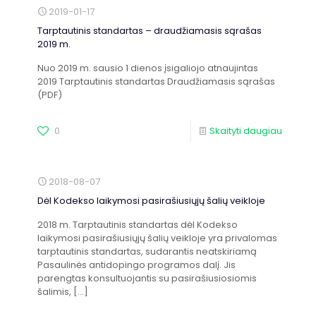
2019-01-17
Tarptautinis standartas – draudžiamasis sąrašas
2019 m.
Nuo 2019 m. sausio 1 dienos įsigaliojo atnaujintas
2019 Tarptautinis standartas Draudžiamasis sąrašas
(PDF)
0
Skaityti daugiau
2018-08-07
Dėl Kodekso laikymosi pasirašiusiųjų šalių veikloje
2018 m. Tarptautinis standartas dėl Kodekso
laikymosi pasirašiusiųjų šalių veikloje yra privalomas
tarptautinis standartas, sudarantis neatskiriamą
Pasaulinės antidopingo programos dalį. Jis
parengtas konsultuojantis su pasirašiusiosiomis
šalimis,
[…]