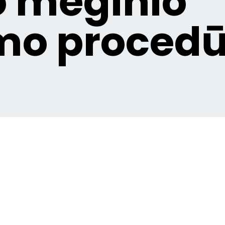
 mėginio
mo procedū