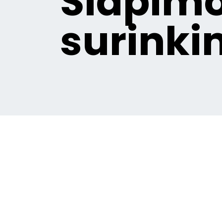
Šlapimo
surinki