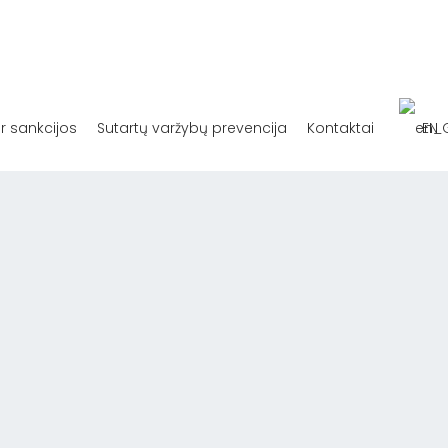
ir sankcijos
Sutartų varžybų prevencija
Kontaktai
EN