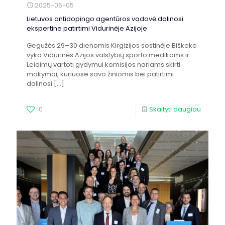
2025-06-05
Lietuvos antidopingo agentūros vadovė dalinosi
ekspertine patirtimi Vidurinėje Azijoje
Gegužės 29–30 dienomis Kirgizijos sostinėje Biškeke
vyko Vidurinės Azijos valstybių sporto medikams ir
Leidimų vartoti gydymui komisijos nariams skirti
mokymai, kuriuose savo žiniomis bei patirtimi
dalinosi
[…]
0
Skaityti daugiau