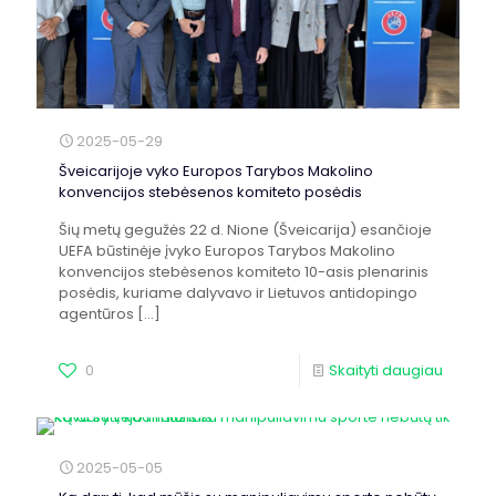
2025-05-29
Šveicarijoje vyko Europos Tarybos Makolino
konvencijos stebėsenos komiteto posėdis
Šių metų gegužės 22 d. Nione (Šveicarija) esančioje
UEFA būstinėje įvyko Europos Tarybos Makolino
konvencijos stebėsenos komiteto 10-asis plenarinis
posėdis, kuriame dalyvavo ir Lietuvos antidopingo
agentūros
[…]
0
Skaityti daugiau
2025-05-05