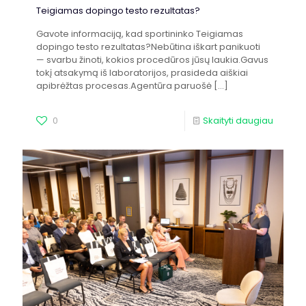
Teigiamas dopingo testo rezultatas?
Gavote informaciją, kad sportininko Teigiamas
dopingo testo rezultatas?Nebūtina iškart panikuoti
— svarbu žinoti, kokios procedūros jūsų laukia.Gavus
tokį atsakymą iš laboratorijos, prasideda aiškiai
apibrėžtas procesas.Agentūra paruošė
[…]
0
Skaityti daugiau