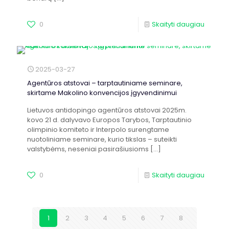
0
Skaityti daugiau
2025-03-27
Agentūros atstovai – tarptautiniame seminare,
skirtame Makolino konvencijos įgyvendinimui
Lietuvos antidopingo agentūros atstovai 2025m.
kovo 21 d. dalyvavo Europos Tarybos, Tarptautinio
olimpinio komiteto ir Interpolo surengtame
nuotoliniame seminare, kurio tikslas – suteikti
valstybėms, neseniai pasirašiusioms
[…]
0
Skaityti daugiau
1
2
3
4
5
6
7
8