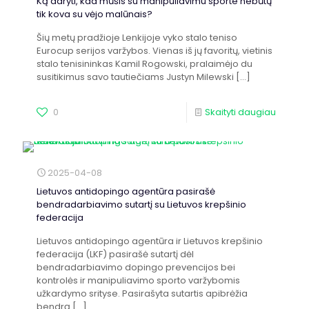
Ką daryti, kad mūšis su manipuliavimu sporte nebūtų
tik kova su vėjo malūnais?
Šių metų pradžioje Lenkijoje vyko stalo teniso
Eurocup serijos varžybos. Vienas iš jų favoritų, vietinis
stalo tenisininkas Kamil Rogowski, pralaimėjo du
susitikimus savo tautiečiams Justyn Milewski
[…]
0
Skaityti daugiau
2025-04-08
Lietuvos antidopingo agentūra pasirašė
bendradarbiavimo sutartį su Lietuvos krepšinio
federacija
Lietuvos antidopingo agentūra ir Lietuvos krepšinio
federacija (LKF) pasirašė sutartį dėl
bendradarbiavimo dopingo prevencijos bei
kontrolės ir manipuliavimo sporto varžybomis
užkardymo srityse. Pasirašyta sutartis apibrėžia
bendrą
[…]