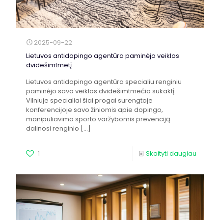
2025-09-22
Lietuvos antidopingo agentūra paminėjo veiklos
dvidešimtmetį
Lietuvos antidopingo agentūra specialiu renginiu
paminėjo savo veiklos dvidešimtmečio sukaktį.
Vilniuje specialiai šiai progai surengtoje
konferencijoje savo žiniomis apie dopingo,
manipuliavimo sporto varžybomis prevenciją
dalinosi renginio
[…]
1
Skaityti daugiau