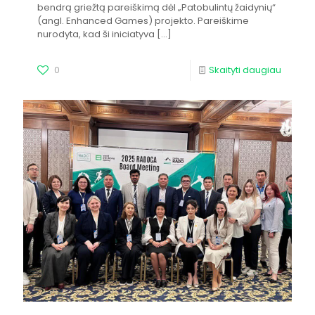
bendrą griežtą pareiškimą dėl „Patobulintų žaidynių“
(angl. Enhanced Games) projekto. Pareiškime
nurodyta, kad ši iniciatyva
[…]
0
Skaityti daugiau