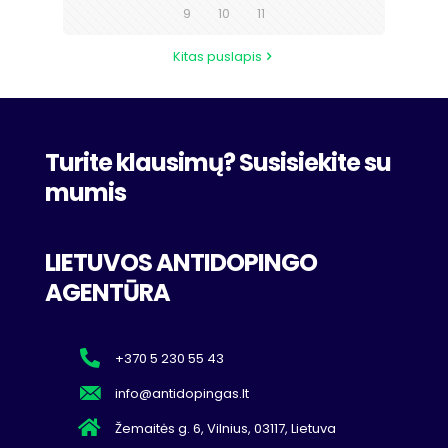
9
10
11
Kitas puslapis
Turite klausimų? Susisiekite su
mumis
LIETUVOS ANTIDOPINGO
AGENTŪRA
+370 5 230 55 43
info@antidopingas.lt
Žemaitės g. 6, Vilnius, 03117, Lietuva