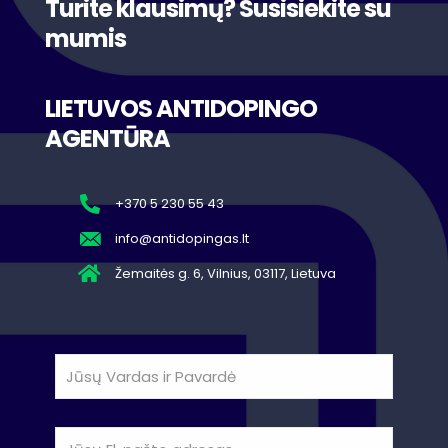
Turite klausimų? Susisiekite su
mumis
LIETUVOS ANTIDOPINGO
AGENTŪRA
+370 5 230 55 43
info@antidopingas.lt
Žemaitės g. 6, Vilnius, 03117, Lietuva