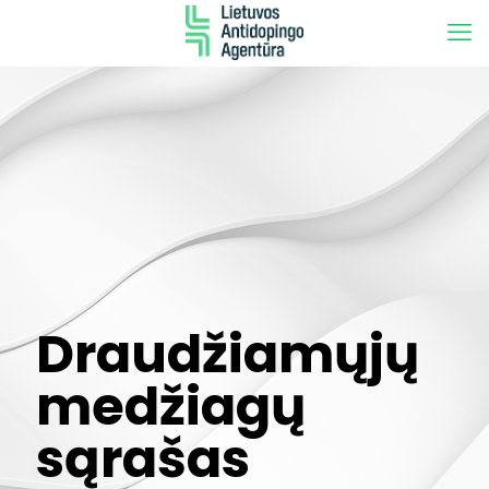
Draudžiamųjų
medžiagų
sąrašas