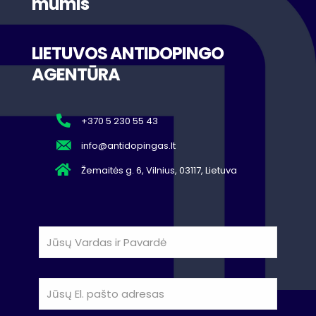
mumis
LIETUVOS ANTIDOPINGO
AGENTŪRA
+370 5 230 55 43
info@antidopingas.lt
Žemaitės g. 6, Vilnius, 03117, Lietuva