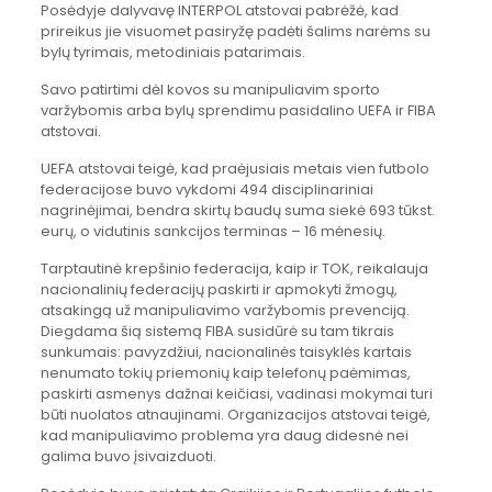
Posėdyje dalyvavę INTERPOL atstovai pabrėžė, kad
prireikus jie visuomet pasiryžę padėti šalims narėms su
bylų tyrimais, metodiniais patarimais.
Savo patirtimi dėl kovos su manipuliavim sporto
varžybomis arba bylų sprendimu pasidalino UEFA ir FIBA
atstovai.
UEFA atstovai teigė, kad praėjusiais metais vien futbolo
federacijose buvo vykdomi 494 disciplinariniai
nagrinėjimai, bendra skirtų baudų suma siekė 693 tūkst.
eurų, o vidutinis sankcijos terminas – 16 mėnesių.
Tarptautinė krepšinio federacija, kaip ir TOK, reikalauja
nacionalinių federacijų paskirti ir apmokyti žmogų,
atsakingą už manipuliavimo varžybomis prevenciją.
Diegdama šią sistemą FIBA susidūrė su tam tikrais
sunkumais: pavyzdžiui, nacionalinės taisyklės kartais
nenumato tokių priemonių kaip telefonų paėmimas,
paskirti asmenys dažnai keičiasi, vadinasi mokymai turi
būti nuolatos atnaujinami. Organizacijos atstovai teigė,
kad manipuliavimo problema yra daug didesnė nei
galima buvo įsivaizduoti.