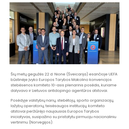
Šių metų gegužės 22 d. Nione (Šveicarija) esančioje UEFA
būstinėje įvyko Europos Tarybos Makolino konvencijos
stebėsenos komiteto 10-asis plenarinis posėdis, kuriame
dalyvavo ir Lietuvos antidopingo agentūros atstovai.
Posėdyje valstybių narių, stebėtojų, sporto organizacijų,
lažybų operatorių, teisėsaugos institucijų, komiteto
atstovai peržiūrėjo naujausias Europos Tarybos
iniciatyvas, susipažino su pristatytu pirmuoju nacionaliniu
vertinimu (Norvegijos).