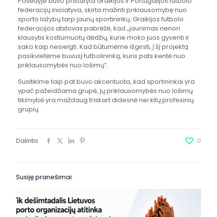
Posėdyje buvo pristatyta Graikijos ir Portugalijos futbolo
federacijų iniciatyva, skirta mažinti priklausomybę nuo
sporto lažybų tarp jaunų sportininkų. Graikijos futbolo
federacijos atstovas pabrėžė, kad „jaunimas nenori
klausytis kostiumuotų dėdžių, kurie moko juos gyventi ir
sako kaip nesielgti. Kad būtumėme išgirsti, į šį projektą
pasikvietėme buvusį futbolininką, kuris pats kentė nuo
priklausomybės nuo lošimų”.
Susitikime taip pat buvo akcentuota, kad sportininkai yra
ypač pažeidžiama grupė, jų priklausomybės nuo lošimų
tikimybė yra maždaug triskart didesnė nei kitų profesinių
grupių.
Dalintis
0
Susiję pranešimai