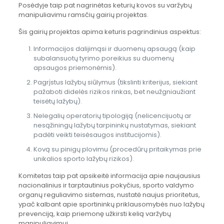
Posėdyje taip pat nagrinėtas keturių kovos su varžybų
manipuliavimu ramsčių gairių projektas.
Šis gairių projektas apima keturis pagrindinius aspektus:
Informacijos dalijimąsi ir duomenų apsaugą (kaip
subalansuotų tyrimo poreikius su duomenų
apsaugos priemonėmis).
Pagrįstus lažybų siūlymus (tikslinti kriterijus, siekiant
pažaboti didelės rizikos rinkas, bet neužgniaužiant
teisėtų lažybų).
Nelegalių operatorių tipologiją (nelicencijuotų ar
nesąžiningų lažybų tarpininkų nustatymas, siekiant
padėti veikti teisėsaugos institucijomis).
Kovą su pinigų plovimu (procedūrų pritaikymas prie
unikalios sporto lažybų rizikos).
Komitetas taip pat apsikeitė informacija apie naujausius
nacionalinius ir tarptautinius pokyčius, sporto valdymo
organų reguliavimo sistemas, nustatė naujus prioritetus,
ypač kalbant apie sportininkų priklausomybės nuo lažybų
prevenciją, kaip priemonę užkirsti kelią varžybų
manipuliavimui.