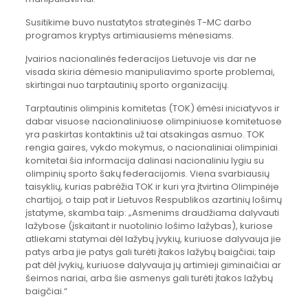
Susitikime buvo nustatytos strateginės T-MC darbo
programos kryptys artimiausiems mėnesiams.
Įvairios nacionalinės federacijos Lietuvoje vis dar ne
visada skiria dėmesio manipuliavimo sporte problemai,
skirtingai nuo tarptautinių sporto organizacijų.
Tarptautinis olimpinis komitetas (TOK) ėmėsi iniciatyvos ir
dabar visuose nacionaliniuose olimpiniuose komitetuose
yra paskirtas kontaktinis už tai atsakingas asmuo. TOK
rengia gaires, vykdo mokymus, o nacionaliniai olimpiniai
komitetai šia informacija dalinasi nacionaliniu lygiu su
olimpinių sporto šakų federacijomis. Viena svarbiausių
taisyklių, kurias pabrėžia TOK ir kuri yra įtvirtina Olimpinėje
chartijoj, o taip pat ir Lietuvos Respublikos azartinių lošimų
įstatyme, skamba taip: „Asmenims draudžiama dalyvauti
lažybose (įskaitant ir nuotolinio lošimo lažybas), kuriose
atliekami statymai dėl lažybų įvykių, kuriuose dalyvauja jie
patys arba jie patys gali turėti įtakos lažybų baigčiai; taip
pat dėl įvykių, kuriuose dalyvauja jų artimieji giminaičiai ar
šeimos nariai, arba šie asmenys gali turėti įtakos lažybų
baigčiai.“