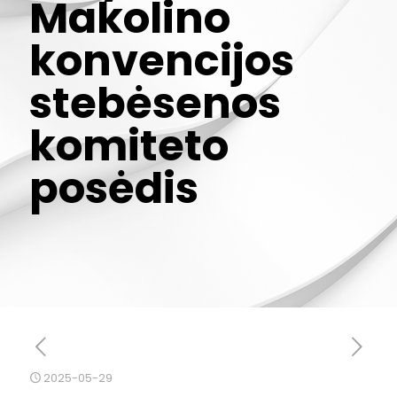
Makolino
konvencijos
stebėsenos
komiteto
posėdis
2025-05-29