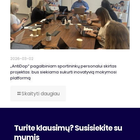
2026-03-02
„AntiDop“ pagalbiniam sportininkų personalui skirtas
projektas: bus siekiama sukurti inovatyvią mokymosi
platformą
Skaityti daugiau
Turite klausimų? Susisiekite su
mumis