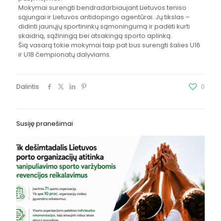
Mokymai surengti bendradarbiaujant Lietuvos teniso
sąjungai ir Lietuvos antidopingo agentūrai. Jų tikslas –
didinti jaunųjų sportininkų sąmoningumą ir padėti kurti
skaidrią, sąžiningą bei atsakingą sporto aplinką.
Šią vasarą tokie mokymai taip pat bus surengti šalies U16
ir U18 čempionatų dalyviams.
Dalintis
0
Susiję pranešimai