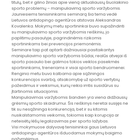
titulų, bet ir gilino žinias apie vieną aktualiausių šiuolaikinio
sporto problemų – manipuliavimą sporto varžybomis.
Jauniesiems tenisininkams seminarą šia tema vedė
Lietuvos antidopingo agentūros atstovas Aleksandras
Kovalenka. Mokymų metu sportininkai buvo supažindinti
su manipuliavimo sporto varžybomis reiškiniu, jo
paplitimu pasaulyje, pagrindinėmis rizikomis
sportininkams bei prevencijos priemonėmis.
Seminare taip pat aptarti dažniausiai pasitaikantys
manipuliavimo sporto varžybomis būdai, realūs atvejai iš
sporto pasaulio bei galimos tokios veiklos pasekmės
sportininkams, treneriams ir visai sporto bendruomenei.
Renginio metu buvo kalbama apie sąžiningos
konkurencijos svarbą, atsakomybę už sporto vertybių
pažeidimus ir veiksmus, kurių reikia imtis susidūrus su
įtartinomis situacijomis.
Manipuliavimas varžybomis šiandien yra viena didžiausių
grėsmių sporto skaidrumui. Šis reiškinys neretai susijęs ne
tik su nesąžininga konkurencija, bet ir su kitomis
nusikalstamomis veikomis, tokiomis kaip korupcija ar
neteisėtų lėšų legalizavimas per sporto lažybas.
Visi mokymuose dalyvavę tenisininkai gaus Lietuvos
antidopingo agentūros išduodamus mokymų baigimo
pažymėjimus.