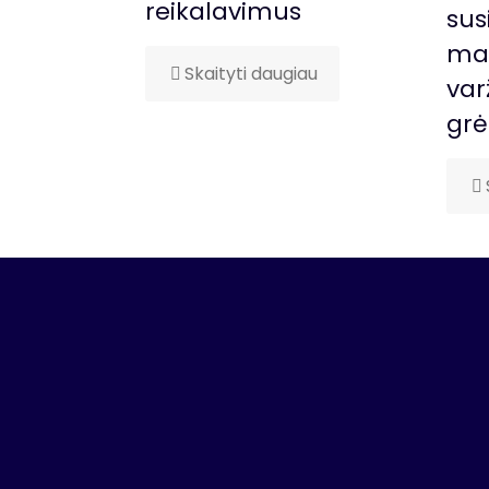
reikalavimus
sus
man
Skaityti daugiau
var
gr