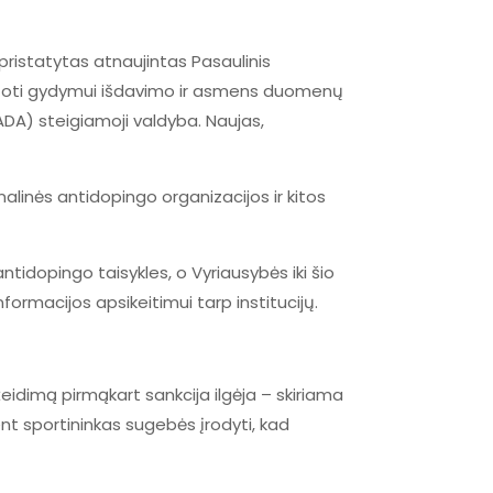
pristatytas atnaujintas Pasaulinis
vartoti gydymui išdavimo ir asmens duomenų
DA) steigiamoji valdyba. Naujas,
linės antidopingo organizacijos ir kitos
tidopingo taisykles, o Vyriausybės iki šio
nformacijos apsikeitimui tarp institucijų.
eidimą pirmąkart sankcija ilgėja – skiriama
ent sportininkas sugebės įrodyti, kad