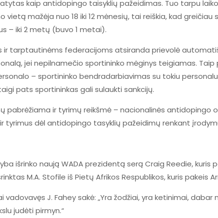
as kaip antidopingo taisyklių pažeidimas. Tuo tarpu laikota
 vietą mažėja nuo 18 iki 12 mėnesių, tai reiškia, kad greičiau
us – iki 2 metų (buvo 1 metai).
r tarptautinėms federacijoms atsiranda prievolė automatiška
rsonalą, jei nepilnamečio sportininko mėginys teigiamas. Tai
personalo – sportininko bendradarbiavimas su tokiu personalu, 
igi pats sportininkas gali sulaukti sankcijų.
pabrėžiama ir tyrimų reikšmė – nacionalinės antidopingo org
 ir tyrimus dėl antidopingo tasyklių pažeidimų renkant įrodymu
ba išrinko naują WADA prezidentą serą Craig Reedie, kuris p
ktas M.A. Stofile iš Pietų Afrikos Respublikos, kuris pakeis Ar
i vadovavęs J. Fahey sakė: „Yra žodžiai, yra ketinimai, dabar 
slu judėti pirmyn.“