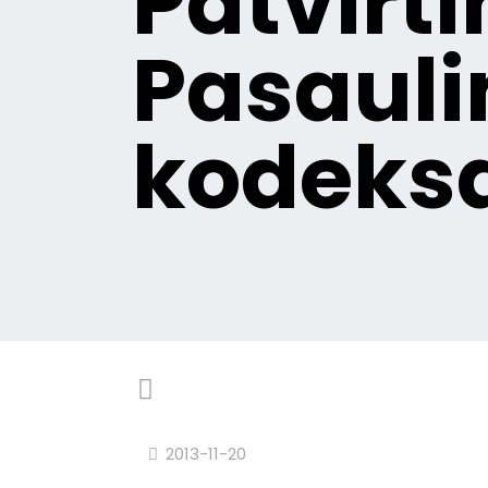
Patvirt
Pasauli
kodeks
2013-11-20