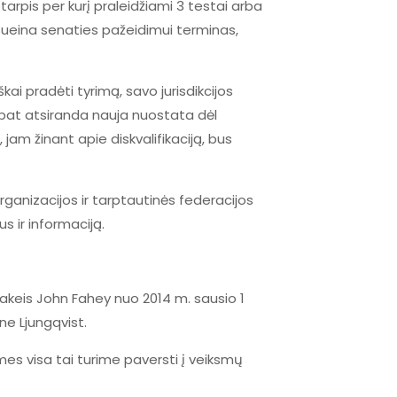
rpis per kurį praleidžiami 3 testai arba
 sueina senaties pažeidimui terminas,
i pradėti tyrimą, savo jurisdikcijos
p pat atsiranda nauja nuostata dėl
jam žinant apie diskvalifikaciją, bus
anizacijos ir tarptautinės federacijos
s ir informaciją.
akeis John Fahey nuo 2014 m. sausio 1
ne Ljungqvist.
mes visa tai turime paversti į veiksmų