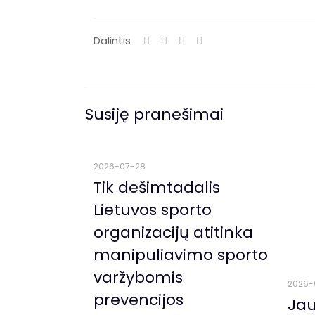
Dalintis
Susiję pranešimai
2026-07-28
Tik dešimtadalis
Lietuvos sporto
organizacijų atitinka
manipuliavimo sporto
varžybomis
2026-
prevencijos
Jau