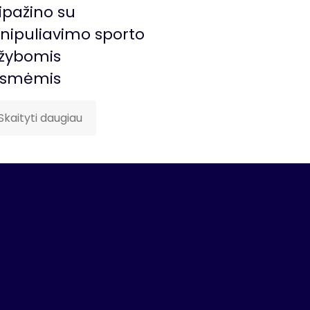
ipažino su
ipuliavimo sporto
žybomis
ėsmėmis
Skaityti daugiau