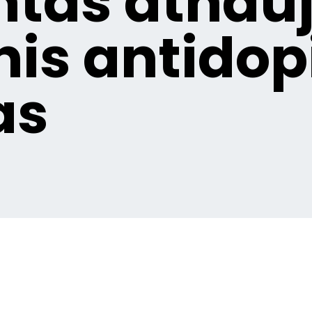
intas atnau
nis antido
as