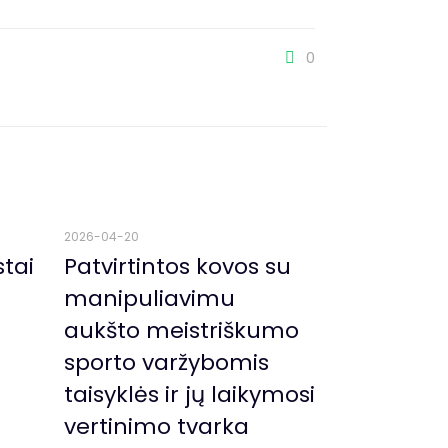
0
2026-04-20
stai
Patvirtintos kovos su
manipuliavimu
aukšto meistriškumo
sporto varžybomis
taisyklės ir jų laikymosi
vertinimo tvarka