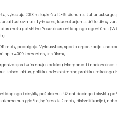
te, vykusioje 2013 m. lapkričio 12-15 dienomis Johanesburge, 
ndartai testavimui ir tyrimams, laboratorijoms, dėl leidimų 
cijos metu patvirtino Pasaulinės antidopingo agentūros (WA
tų.
1 metų pabaigoje. Vyriausybės, sporto organizacijos, naciona
kė apie 4000 komentarų ir siūlymų.
anizacijos turės naują kodeksą inkorporuoti į nacionalines an
amus teisės aktus, politiką, administracinę praktiką, reikalingą i
ntidopingo taisyklių pažeidimus. Už antidopingo taisyklių paž
 taikoma nuo griežto įspėjimo iki 2 metų diskvalifikacija), neb