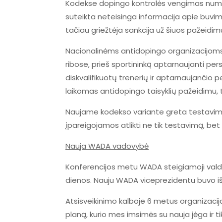
Kodekse dopingo kontrolės vengimas numatyt
suteikta neteisinga informacija apie buvimo
tačiau griežtėja sankcija už šiuos pažeidim
Nacionalinėms antidopingo organizacijoms i
ribose, prieš sportininką aptarnaujanti pe
diskvalifikuotų trenerių ir aptarnaujančio 
laikomas antidopingo taisyklių pažeidimu, ta
Naujame kodekso variante greta testavimų 
įpareigojamos atlikti ne tik testavimą, bet
Nauja WADA vadovybė
Konferencijos metu WADA steigiamoji valdy
dienos. Nauju WADA viceprezidentu buvo išrin
Atsisveikinimo kalboje 6 metus organizacija
planą, kurio mes imsimės su nauja jėga ir tik