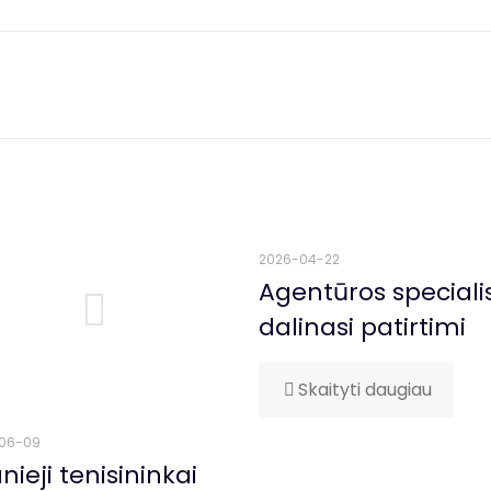
2026-04-22
Agentūros speciali
dalinasi patirtimi
Skaityti daugiau
06-09
nieji tenisininkai