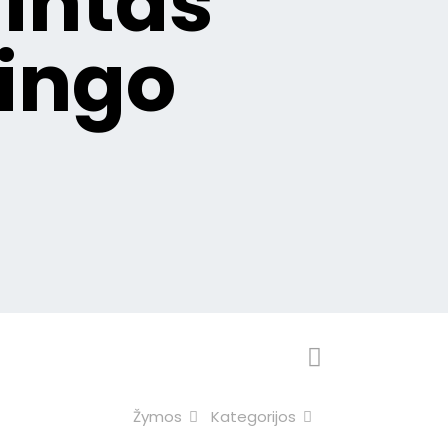
jintas
pingo
Žymos
Kategorijos