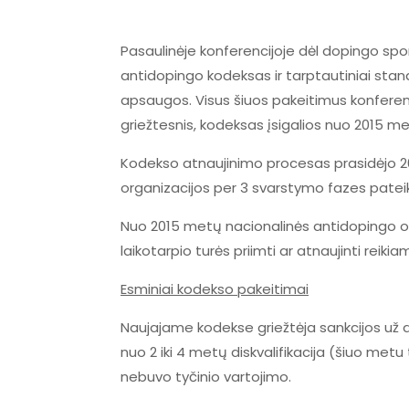
Pasaulinėje konferencijoje dėl dopingo spor
antidopingo kodeksas ir tarptautiniai sta
apsaugos. Visus šiuos pakeitimus konferen
griežtesnis, kodeksas įsigalios nuo 2015 me
Kodekso atnaujinimo procesas prasidėjo 201
organizacijos per 3 svarstymo fazes patei
Nuo 2015 metų nacionalinės antidopingo org
laikotarpio turės priimti ar atnaujinti reiki
Esminiai kodekso pakeitimai
Naujajame kodekse griežtėja sankcijos už a
nuo 2 iki 4 metų diskvalifikacija (šiuo metu
nebuvo tyčinio vartojimo.