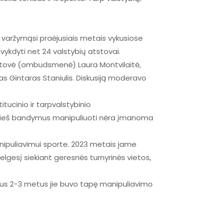
gą varžymąsi praėjusiais metais vykusiose
ykdyti net 24 valstybių atstovai.
atstovė (ombudsmenė) Laura Montvilaitė,
jas Gintaras Staniulis. Diskusiją moderavo
tucinio ir tarpvalstybinio
 prieš bandymus manipuliuoti nėra įmanoma
nipuliavimui sporte. 2023 metais jame
elgesį siekiant geresnės turnyrinės vietos,
sius 2-3 metus jie buvo tapę manipuliavimo