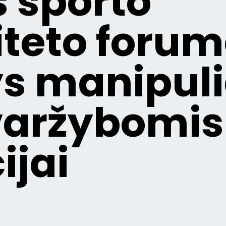
s sporto
iteto forum
s manipul
varžybomis
ijai