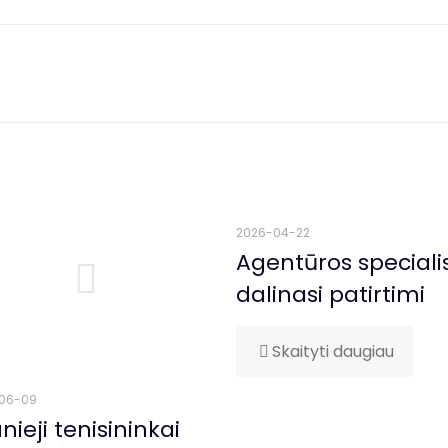
2026-04-22
Agentūros speciali
dalinasi patirtimi
Skaityti daugiau
06-09
nieji tenisininkai