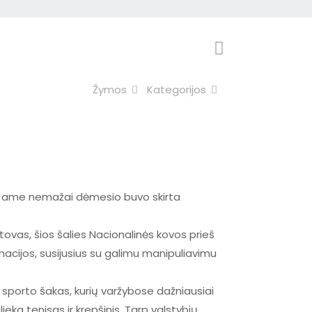
Žymos
Kategorijos
. Jame nemažai dėmesio buvo skirta
ovas, šios šalies Nacionalinės kovos prieš
cijos, susijusius su galimu manipuliavimu
 sporto šakas, kurių varžybose dažniausiai
ka tenisas ir krepšinis. Tarp valstybių,