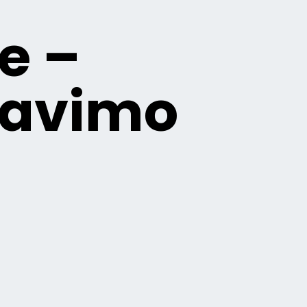
e –
iavimo