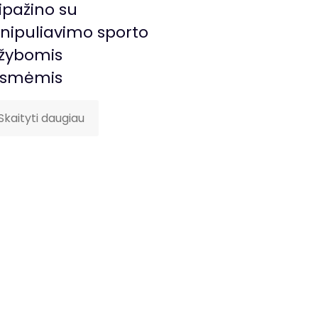
ipažino su
ipuliavimo sporto
žybomis
ėsmėmis
Skaityti daugiau