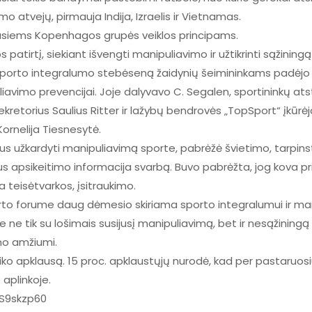
o atvejų, pirmauja Indija, Izraelis ir Vietnamas.
usiems Kopenhagos grupės veiklos principams.
 patirtį, siekiant išvengti manipuliavimo ir užtikrinti sąžinin
porto integralumo stebėseną žaidynių šeimininkams padėjo v
uliavimo prevencijai. Joje dalyvavo C. Segalen, sportininkų 
ekretorius Saulius Ritter ir lažybų bendrovės „TopSport“ įkūrė
ornelija Tiesnesytė.
s užkardyti manipuliavimą sporte, pabrėžė švietimo, tarpinsti
us apsikeitimo informacija svarbą. Buvo pabrėžta, jog kova
a teisėtvarkos, įsitraukimo.
rto forume daug dėmesio skiriama sporto integralumui ir ma
 ne tik su lošimais susijusį manipuliavimą, bet ir nesąžiningą 
mo amžiumi.
iko apklausą. 15 proc. apklaustųjų nurodė, kad per pastaruo
 aplinkoje.
gS9skzp60