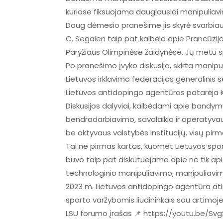
kuriose fiksuojama daugiausiai manipuliavim
Daug dėmesio pranešime jis skyrė svarbia
C. Segalen taip pat kalbėjo apie Prancūzijos
Paryžiaus Olimpinėse žaidynėse. Jų metu s
Po pranešimo įvyko diskusija, skirta manip
Lietuvos irklavimo federacijos generalinis s
Lietuvos antidopingo agentūros patarėja K
Diskusijos dalyviai, kalbėdami apie bandymu
bendradarbiavimo, savalaikio ir operatyva
be aktyvaus valstybės institucijų, visų pirm
Tai ne pirmas kartas, kuomet Lietuvos spo
buvo taip pat diskutuojama apie ne tik apie
technologinio manipuliavimo, manipuliavi
2023 m. Lietuvos antidopingo agentūra atl
sporto varžybomis liudininkais sau artimoje
LSU forumo įrašas 📌 https://youtu.be/Sv