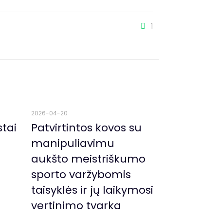
1
2026-04-20
stai
Patvirtintos kovos su
manipuliavimu
aukšto meistriškumo
sporto varžybomis
taisyklės ir jų laikymosi
vertinimo tvarka