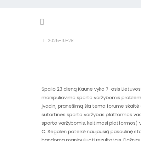
2025-10-28
Spalio 23 dieną Kaune vyko 7-asis Lietuvo
manipuliavimo sporto varžybomis problemati
Įvadinį pranešimą šia tema forume skaitė C
sutartines sporto varžybas platformos vad
sporto varžybomis, keitimosi platformos) 
C. Segalen pateikė naujausią pasaulinę sta
bandoma manipuliuoti rezultatais. Dažniausi