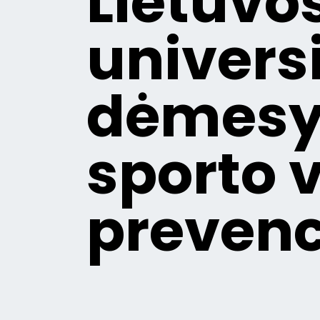
Lietuvo
univers
dėmesy
sporto 
prevenc