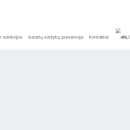
ir sankcijos
Sutartų varžybų prevencija
Kontaktai
EN