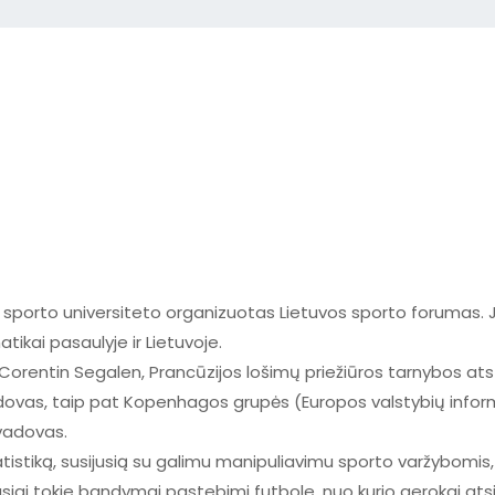
s sporto universiteto organizuotas Lietuvos sporto forumas
kai pasaulyje ir Lietuvoje.
orentin Segalen, Prancūzijos lošimų priežiūros tarnybos atst
ovas, taip pat Kopenhagos grupės (Europos valstybių informa
vadovas.
tistiką, susijusią su galimu manipuliavimu sporto varžybomis,
ai tokie bandymai pastebimi futbole, nuo kurio gerokai atsilie