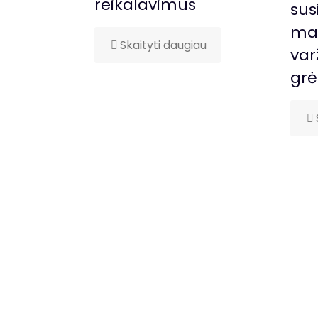
reikalavimus
sus
man
Skaityti daugiau
var
gr