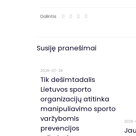
Dalintis
Susiję pranešimai
2026-07-28
Tik dešimtadalis
Lietuvos sporto
organizacijų atitinka
manipuliavimo sporto
varžybomis
2026-
prevencijos
Jau