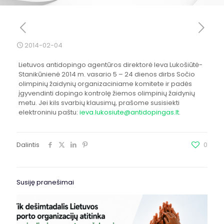
2014-02-04
Lietuvos antidopingo agentūros direktorė Ieva Lukošiūtė-
Stanikūnienė 2014 m. vasario 5 – 24 dienos dirbs Sočio
olimpinių žaidynių organizaciniame komitete ir padės
įgyvendinti dopingo kontrolę žiemos olimpinių žaidynių
metu. Jei kils svarbių klausimų, prašome susisiekti
elektroniniu paštu:
ieva.lukosiute@antidopingas.lt
.
Dalintis
0
Susiję pranešimai