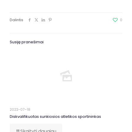
Dalintis
0
Susiję pranešimai
2022-07-18
Diskvalifikuotas sunkiosios atletikos sportininkas
Skaityti daugiau