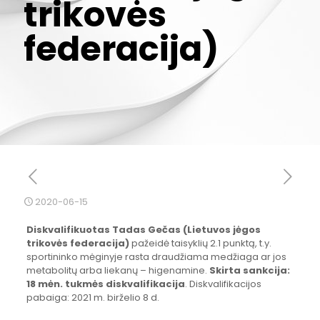
trikovės
federacija)
2020-06-15
Diskvalifikuotas Tadas Ge
čas (Lietuvos jėgos
trikovės federacija)
pažeidė taisyklių 2.1 punktą, t.y.
sportininko mėginyje rasta draudžiama medžiaga ar jos
metabolitų arba liekanų – higenamine.
Skirta sankcija:
18 m
ėn. tukmės diskvalifikacija
. Diskvalifikacijos
pabaiga: 2021 m. birželio 8 d.