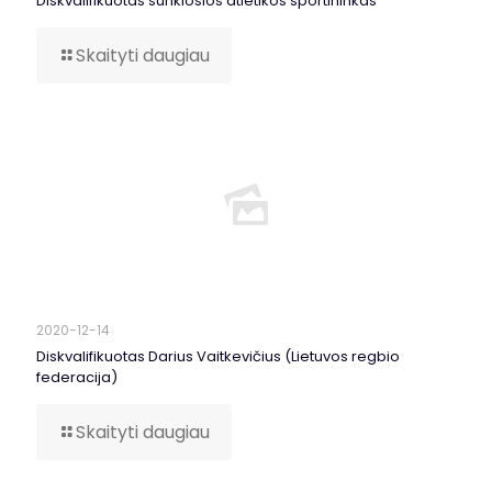
Diskvalifikuotas sunkiosios atletikos sportininkas
Skaityti daugiau
2020-12-14
Diskvalifikuotas Darius Vaitkevičius (Lietuvos regbio
federacija)
Skaityti daugiau