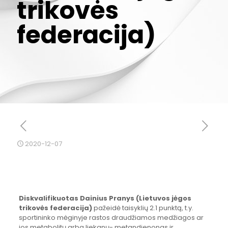
trikovės
federacija)
2020-12-07
Diskvalifikuotas Dainius Pranys
(Lietuvos jėgos
trikovės federacija)
pažeidė taisyklių 2.1 punktą, t.y.
sportininko mėginyje rastos draudžiamos medžiagos ar
jos metabolitų arba liekanų- metandienonas ir