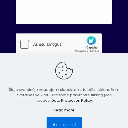
Šioje svetainėje naudojami slapukai, kurie būtini sklandžiam
svetainės veikimui. Prašome patvirtinti sutikimą juos
naudoti.
Data Protection Policy
.
© 2023 Lietuvos antidopingo agentūra. Visos teisės
Read more
saugomos.
Website created by ONNET
Accept all