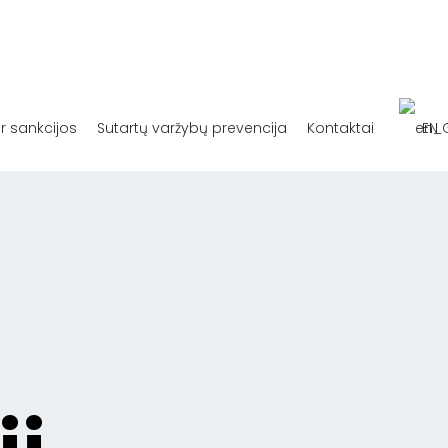
ir sankcijos
Sutartų varžybų prevencija
Kontaktai
EN