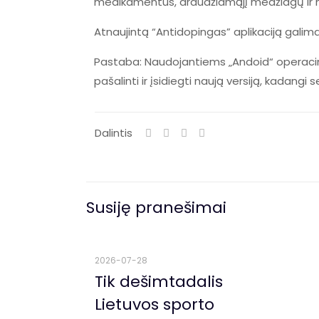
medikamentus, draudžiamąjį medžiagų ir m
Atnaujintą “Antidopingas” aplikaciją galima 
Pastaba: Naudojantiems „Andoid“ operacinę 
pašalinti ir įsidiegti naują versiją, kadangi s
Dalintis
Susiję pranešimai
2026-07-28
Tik dešimtadalis
Lietuvos sporto