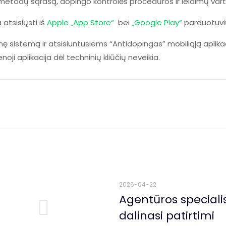
etodų sąrašą, dopingo kontrolės procedūros ir leidimų var
atsisiųsti iš
Apple „App Store“
bei
„Google Play“
parduotuvi
sistemą ir atsisiuntusiems “Antidopingas” mobiliąją aplikacij
enoji aplikacija dėl techninių kliūčių neveikia.
2026-04-22
Agentūros speciali
dalinasi patirtimi