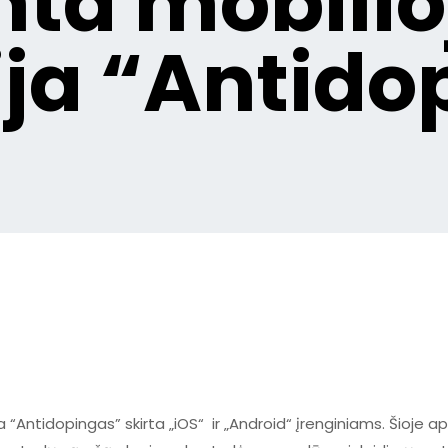
nta mobilio
ija “Antido
“Antidopingas” skirta „iOS“ ir „Android“ įrenginiams. Šioje apl