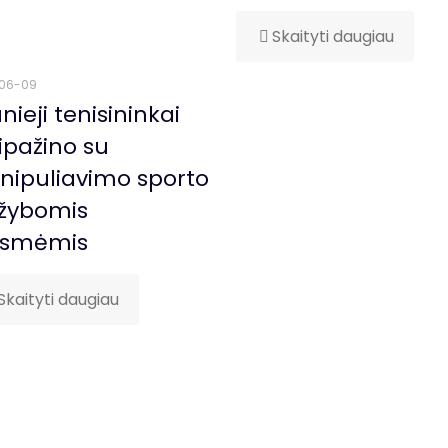
Skaityti daugiau
06-09
nieji tenisininkai
ipažino su
ipuliavimo sporto
žybomis
ėsmėmis
Skaityti daugiau