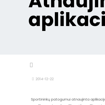
Atnauji
aplikac
2014-12-22
Sportininkų patogumui atnaujinta aplikacija 