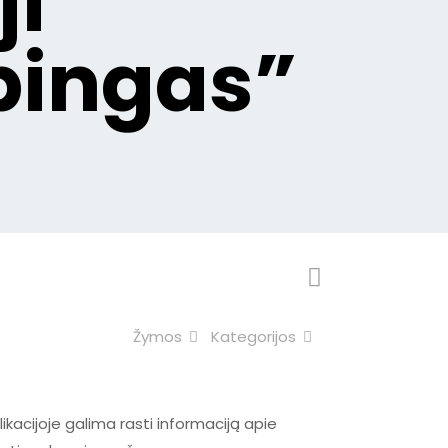
ji
pingas”
Žymos
Kategorijos
ikacijoje galima rasti informaciją apie