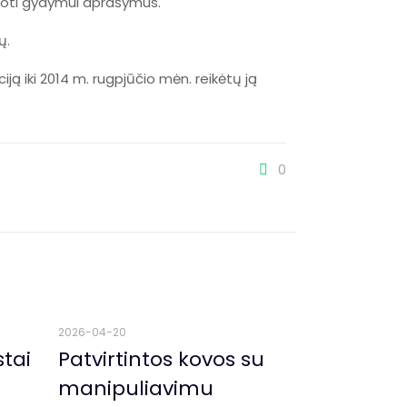
toti gydymui aprašymus.
ų.
ą iki 2014 m. rugpjūčio mėn. reikėtų ją
0
2026-04-20
stai
Patvirtintos kovos su
manipuliavimu