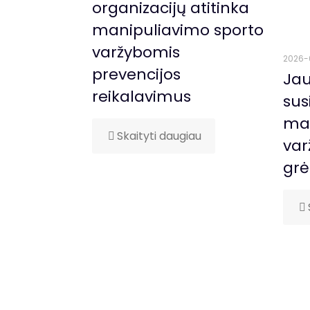
organizacijų atitinka
manipuliavimo sporto
varžybomis
2026-
prevencijos
Jau
reikalavimus
sus
man
Skaityti daugiau
var
gr