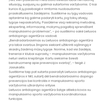
situacijų, susijusių su galimai sutartomis varžybomis. O kai
kurios iš jų pasibaigė ir rimtomis nuobaudomis
prasikaltusiems žaidėjams. Susitikime su lygų vadovais
aptarėme ką galime padaryti kartu, jog tokių atvejų
lygoje nepasikartotų. Pasiūlėme visą reikiamą metodinę,
ekspertinę, informacinę, mokymų pagalbą sprendžiant
manipuliavimo problemas“, – po susitikimo sakė Lietuvos
antidopingo agentūros vadovė.
„Bendradarbiavimas su Lietuvos antidopingo agentūra
yra labai svarbus žingsnis siekiant užtikrinti sąžiningą ir
skaidrų žaidimą mūsų lygoje. Norime, kad visi žaidėjai,
treneriai ir klubai suprastų – manipuliavimas varžybomis
neturi vietos krepšinyje. Kartu sieksime šviesti
bendruomenę apie prevencijos svarbą“, – teigė J.
Jasiukaitis.
Susitikime taip pat sutarta pasirašyti Lietuvos antidopingo
agentūros ir NKL sutartį dėl bendradarbiavimo dopingo
prevencijos bei kontrolės ir manipuliavimo sporto
varžybomis užkardymo srityse.
Lietuvos antidopingo agentūra šalyje atlieka kovos su
manipuliavimo sporto varžybomis koordinatoriaus
funkcijas.