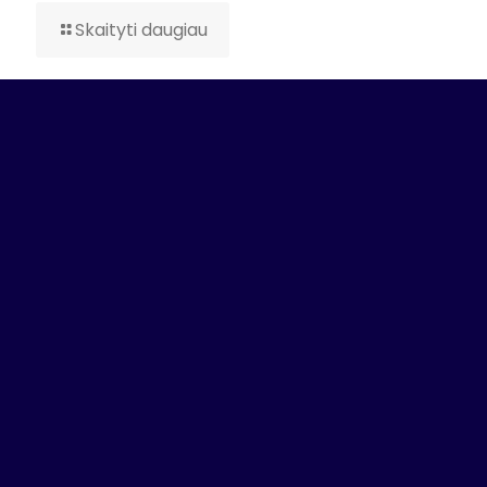
Skaityti daugiau
+370 5 230 55 43
info@antidopingas.lt
Žemaitės g. 6, Vilnius, 03117, Lietuva