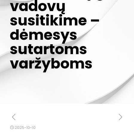
vadovų
susitikime –
dėmesys
sutartoms
varžyboms
2025-10-10