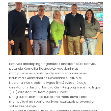
Lietuvos antidopingo agentūros direktorė Rūta Banytė,
patarėja Kornelija Tiesnesytė, vadybininkas
manipuliavimo sporto varžybomis koordinavimo
klausimais Aleksandras Kovalenka susitiko su
Nacionalinės krepšinio lygos (NKL) vykdančiuoju
direktoriumi Justinu Jasiukaičiu ir Regionų krepšinio lygos
(RKL) direktoriumi Remigijumi Kuodžiu.
Daugiausiai dėmesio susitikimo metu buvo skirta
manipuliavimo sporto varžybų rezultatais prevencijai
šalies krepšinyje.
„NKL vien paskutiniu metu buvo keletas labai nemalonių