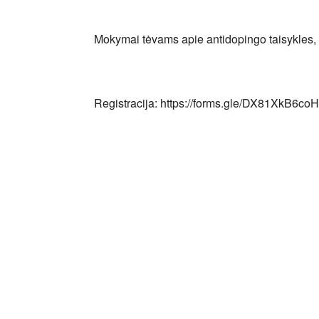
Atsisiųsti ICS
"Google" kalendorius
iCalendar
Office 365
Outlook Liv
Mokymai tėvams apie antidopingo taisykles, s
Registracija: https://forms.gle/DX81XkB6c