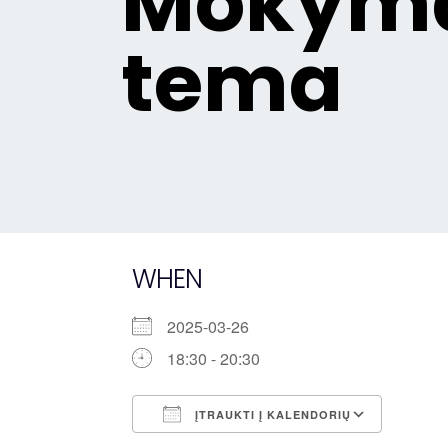
Mokyma
tema
WHEN
2025-03-26
18:30 - 20:30
ĮTRAUKTI Į KALENDORIŲ