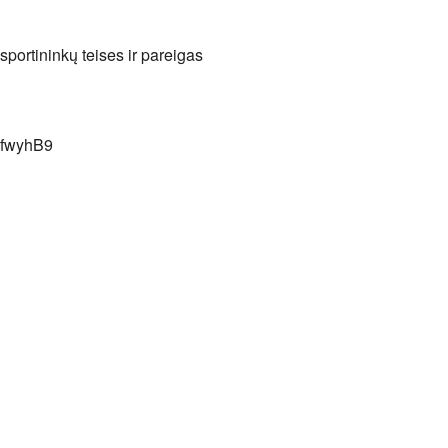
e
portininkų teises ir pareigas
oHfwyhB9