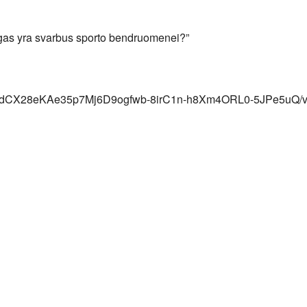
e
gas yra svarbus sporto bendruomenei?”
pQLSdCX28eKAe35p7Mj6D9ogfwb-8irC1n-h8Xm4ORL0-5JPe5uQ/v