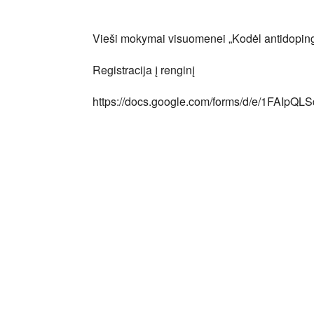
Atsisiųsti ICS
"Google" kalendorius
iCalendar
Office 365
Outlook Liv
Vieši mokymai visuomenei „Kodėl antidopin
Registracija į renginį
https://docs.google.com/forms/d/e/1FAI