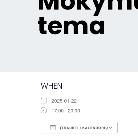
Mokyma
tema
WHEN
2025-01-22
17:00 - 20:00
ĮTRAUKTI Į KALENDORIŲ