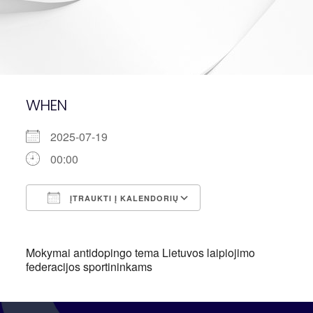
WHEN
2025-07-19
00:00
ĮTRAUKTI Į KALENDORIŲ
Atsisiųsti ICS
"Google" kalendori
Mokymai antidopingo tema Lietuvos laipiojimo
federacijos sportininkams