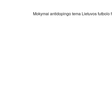
Atsisiųsti ICS
"Google" kalendorius
iCalendar
Office 365
Outlook Liv
Mokymai antidopingo tema Lietuvos futbolo 
+370 5 230 55 