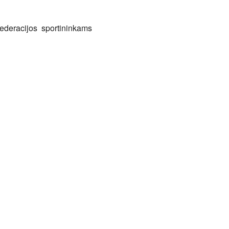
e
federacijos sportininkams
43