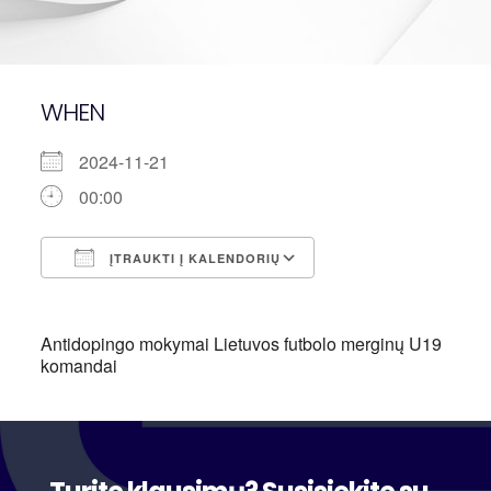
WHEN
2024-11-21
00:00
ĮTRAUKTI Į KALENDORIŲ
Atsisiųsti ICS
"Google" kalendori
Antidopingo mokymai Lietuvos futbolo merginų U19
komandai