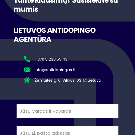
Turite klausimų? Susisiekite su
mumis
LIETUVOS ANTIDOPINGO
AGENTŪRA
+370 5 230 55 43
info@antidopingas.lt
Žemaitės g. 6, Vilnius, 03117, Lietuva