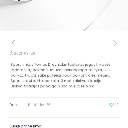
2021-09-28
Sportininkas Tomas Drevnickis (Lietuvos jėgos trikovės
federacija) pažeidė Lietuvos antidopingo taisyklių 2.3
punktą, t.y. atsisakė pateikti dopingo kontrolės mėginį.
Sportininkui skirta sankcija: 3 metų diskvalifikacija.
Diskvalifikacijos pabaiga: 2024 m. rugsėjo 3 d.
Dalintis
0
Susiję pranešimai